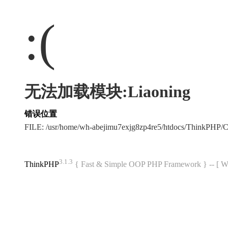
:(
无法加载模块:Liaoning
错误位置
FILE: /usr/home/wh-abejimu7exjg8zp4re5/htdocs/ThinkPHP
3.1.3
ThinkPHP
{ Fast & Simple OOP PHP Framework } -- 