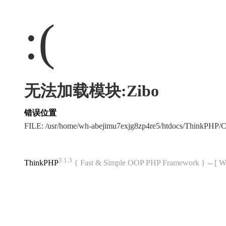
:(
无法加载模块:Zibo
错误位置
FILE: /usr/home/wh-abejimu7exjg8zp4re5/htdocs/ThinkPHP
3.1.3
ThinkPHP
{ Fast & Simple OOP PHP Framework } -- 